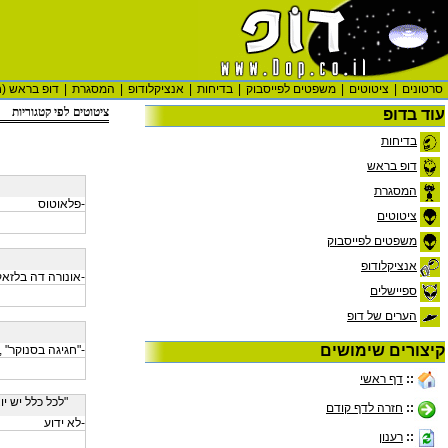
סרטונים
|
ציטוטים
|
משפטים לפייסבוק
|
בדיחות
|
אנציקלודופ
|
המסגרת
|
דופ בראש (ח
ציטוטים לפי קטגוריות
עוד בדופ
בדיחות
דופ בראש
המסגרת
-פלאוטוס
ציטוטים
משפטים לפייסבוק
אנציקלודופ
-אונורה דה בלזאק
ספיישלים
הערים של דופ
קיצורים שימושים
-"חגיגה בסנוקר" 
::
דף ראשי
"לכל כלל יש י
::
חזרה לדף קודם
-לא ידוע
::
רענון