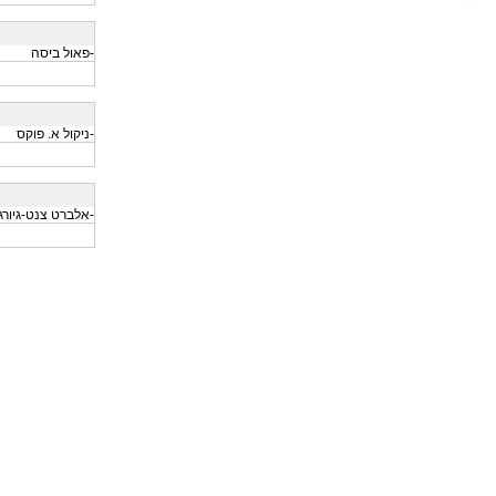
-פאול ביסה
-ניקול א. פוקס
-אלברט צנט-גיורגי